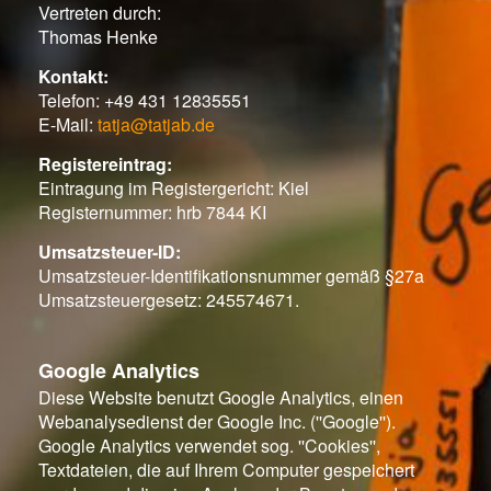
Vertreten durch:
Thomas Henke
Kontakt:
Telefon: +49 431 12835551
E-Mail:
tatja@tatjab.de
Registereintrag:
Eintragung im Registergericht: Kiel
Registernummer: hrb 7844 KI
Umsatzsteuer-ID:
Umsatzsteuer-Identifikationsnummer gemäß §27a
Umsatzsteuergesetz: 245574671.
Google Analytics
Diese Website benutzt Google Analytics, einen
Webanalysedienst der Google Inc. (''Google'').
Google Analytics verwendet sog. ''Cookies'',
Textdateien, die auf Ihrem Computer gespeichert